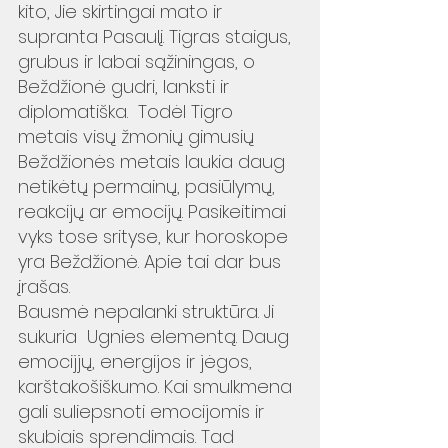
kito, Jie skirtingai mato ir 
supranta Pasaulį. Tigras staigus, 
grubus ir labai sąžiningas, o 
Beždžionė gudri, lanksti ir 
diplomatiška.  Todėl Tigro 
metais visų žmonių gimusių 
Beždžionės metais laukia daug 
netikėtų permainų, pasiūlymų, 
reakcijų ar emocijų. Pasikeitimai 
vyks tose srityse, kur horoskope 
yra Beždžionė. Apie tai dar bus 
įrašas. 
Bausmė nepalanki struktūra. Ji 
sukuria  Ugnies elementą. Daug 
emocijjų, energijos ir jėgos, 
karštakošiškumo. Kai smulkmena 
gali suliepsnoti emocijomis ir 
skubiais sprendimais. Tad 