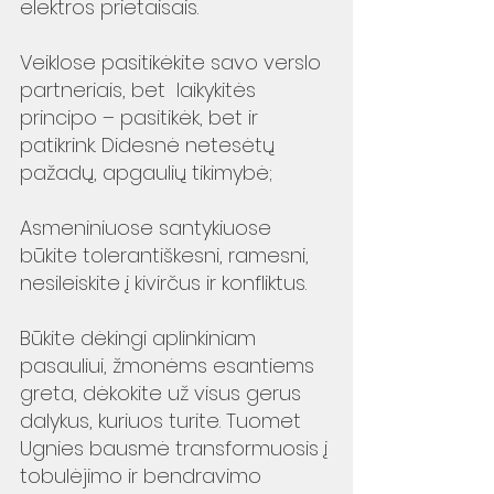
elektros prietaisais. 
Veiklose pasitikėkite savo verslo 
partneriais, bet  laikykitės 
principo – pasitikėk, bet ir 
patikrink. Didesnė netesėtų 
pažadų, apgaulių tikimybė;
Asmeniniuose santykiuose 
būkite tolerantiškesni, ramesni, 
nesileiskite į kivirčus ir konfliktus. 
Būkite dėkingi aplinkiniam 
pasauliui, žmonėms esantiems 
greta, dėkokite už visus gerus 
dalykus, kuriuos turite. Tuomet 
Ugnies bausmė transformuosis į 
tobulėjimo ir bendravimo 