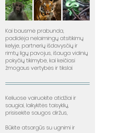
Kai bausmė prabunda, 
padidėja nelaimingų atsitikimų 
kelyje, partnerių išdavysčių ir 
rimtų ligų pavojus, išauga vidinių 
pokyčių tikimybė, kai keičiasi 
žmogaus vertybės ir tikslai.
Keliuose vairuokite atidžiai ir 
saugiai, laikykitės taisyklių, 
prisisekite saugos diržus, 
Būkite atsargūs su ugnimi ir 