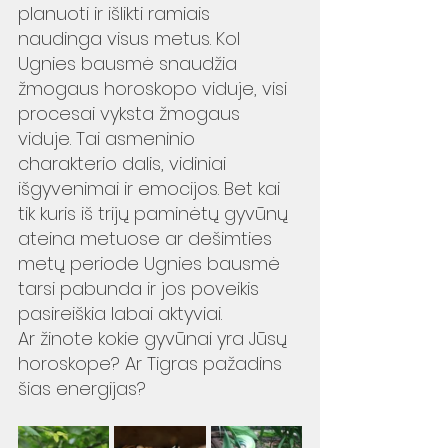
planuoti ir išlikti ramiais 
naudinga visus metus. Kol 
Ugnies bausmė snaudžia 
žmogaus horoskopo viduje, visi 
procesai vyksta žmogaus 
viduje. Tai asmeninio 
charakterio dalis, vidiniai 
išgyvenimai ir emocijos. Bet kai 
tik kuris iš trijų paminėtų gyvūnų 
ateina metuose ar dešimties 
metų periode Ugnies bausmė 
tarsi pabunda ir jos poveikis 
pasireiškia labai aktyviai.  
Ar žinote kokie gyvūnai yra Jūsų 
horoskope? Ar Tigras pažadins 
šias energijas?