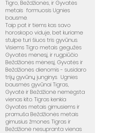
Tigro, Beždžionės, ir Gyvatės 
metais  formuosis Ugnies 
bausmė. 
Taip pat ir tiems kas savo 
horoskopo viduje, bet kuriame 
stulpe turi šiuos tris gyvūnus. 
Visiems Tigro metais gegužės 
Gyvatės mėnesį, ir rugpiūčio 
Beždžionės mėnesį, Gyvatės ir 
Beždžionės dienomis - susidaro 
trijų gyvūnų junginys.  Ugnies 
bausmės gyvūnai Tigras, 
Gyvatė ir Beždžionė nemėgsta 
vienas kito. Tigras kenkia 
Gyvatės metais gimusiems ir 
pramuša Beždžionės metais 
gimusius žmones. Tigras ir 
Beždžionė nesupranta vienas 