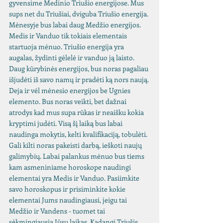
gyvensime Medinio Triušio energijose. Mus 
sups net du Triušiai, dviguba Triušio energija. 
Mėnesyje bus labai daug Medžio energijos. 
Medis ir Vanduo tik tokiais elementais 
startuoja mėnuo. Triušio energija yra 
augalas, žydinti gėlelė ir vanduo ją laisto. 
Daug kūrybinės energijos, bus noras pagaliau 
išjudėti iš savo namų ir pradėti ką nors naują. 
Deja ir vėl mėnesio energijos be Ugnies 
elemento. Bus noras veikti, bet dažnai 
atrodys kad mus supa rūkas ir neaišku kokia 
kryptimi judėti. Visą šį laiką bus labai 
naudinga mokytis, kelti kvalifikaciją, tobulėti. 
Gali kilti noras pakeisti darbą, ieškoti naujų 
galimybių. Labai palankus mėnuo bus tiems 
kam asmeniniame horoskope naudingi 
elementai yra Medis ir Vanduo. Pasiimkite 
savo horoskopus ir prisiminkite kokie 
elementai Jums naudingiausi, jeigu tai 
Medžio ir Vandens - tuomet tai 
sėkmingiausia Jūsų laikas. Kadangi Triušis 