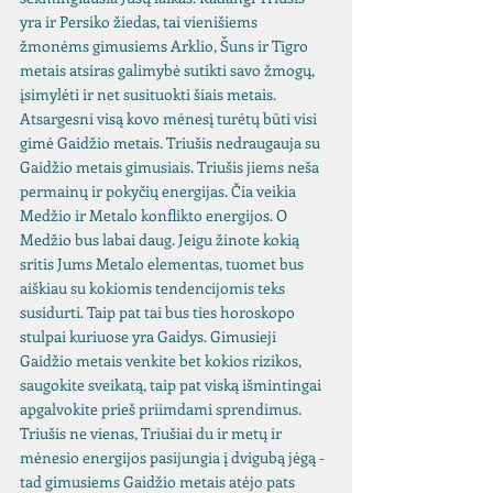
yra ir Persiko žiedas, tai vienišiems 
žmonėms gimusiems Arklio, Šuns ir Tigro 
metais atsiras galimybė sutikti savo žmogų, 
įsimylėti ir net susituokti šiais metais. 
Atsargesni visą kovo mėnesį turėtų būti visi 
gimė Gaidžio metais. Triušis nedraugauja su 
Gaidžio metais gimusiais. Triušis jiems neša 
permainų ir pokyčių energijas. Čia veikia 
Medžio ir Metalo konflikto energijos. O 
Medžio bus labai daug. Jeigu žinote kokią 
sritis Jums Metalo elementas, tuomet bus 
aiškiau su kokiomis tendencijomis teks 
susidurti. Taip pat tai bus ties horoskopo 
stulpai kuriuose yra Gaidys. Gimusieji 
Gaidžio metais venkite bet kokios rizikos, 
saugokite sveikatą, taip pat viską išmintingai 
apgalvokite prieš priimdami sprendimus. 
Triušis ne vienas, Triušiai du ir metų ir 
mėnesio energijos pasijungia į dvigubą jėgą - 
tad gimusiems Gaidžio metais atėjo pats 