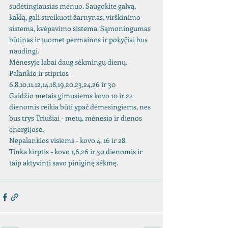
sudėtingiausias mėnuo. Saugokite galvą, 
kaklą, gali streikuoti žarnynas, virškinimo 
sistema, kvėpavimo sistema. Sąmoningumas 
būtinas ir tuomet permainos ir pokyčiai bus 
naudingi. 
Mėnesyje labai daug sėkmingų dienų. 
Palankio ir stiprios - 
6,8,10,11,12,14,18,19,20,23,24,26 ir 30
Gaidžio metais gimusiems kovo 10 ir 22 
dienomis reikia būti ypač dėmesingiems, nes 
bus trys Triušiai - metų, mėnesio ir dienos 
energijose. 
Nepalankios visiems - kovo 4, 16 ir 28.
Tinka kirptis - kovo 1,6,26 ir 30 dienomis ir 
taip aktyvinti savo piniginę sėkmę.