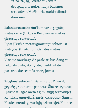
17, 20, 26, 29, Gyvatė su Gyvate 
draugauja, ir neformuoja bausmės 
struktūros. Mažiau rizikuokite šiomis 
dienomis.
Palankiausi sektoriai
/kambariai gegužę:
Pietvakariai (Ožkos ir Beždžionės metais 
gimusiųjų sektorius),
Rytai (Triušio metais gimusiųjų sektorius),
Pietryčiai (Drakono ir Gyvatės metais 
gimusiųjų sektorius).
Visiems naudinga čia praleisti kuo daugiau 
laiko, dirbkite, skaitykite, medituokite ir 
pasikraukite sėkmės energijomis.
Blogiausi sektoriai
- visus metus Vakarai, 
gegužę griaunantis penketas Šiaurės rytuose 
( Jaučio ir Tigro metais gimusiųjų sektoriuje), 
Konfliktų energija Šiaurės vakaruose ( Šuns ir 
Kiaulės metais gimusiųjų sektoriuje). Kituose 
sektoriuose reikalinga korekcija, energijos 