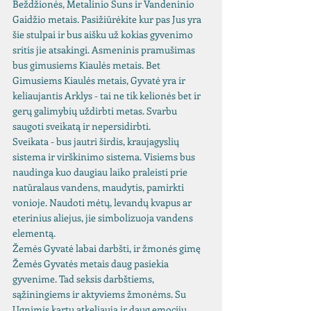
Beždžionės, Metalinio Šuns ir Vandeninio 
Gaidžio metais. Pasižiūrėkite kur pas Jus yra 
šie stulpai ir bus aišku už kokias gyvenimo 
sritis jie atsakingi. Asmeninis pramušimas 
bus gimusiems Kiaulės metais. Bet 
Gimusiems Kiaulės metais, Gyvatė yra ir 
keliaujantis Arklys - tai ne tik kelionės bet ir 
gerų galimybių uždirbti metas. Svarbu 
saugoti sveikatą ir nepersidirbti. 
Sveikata - bus jautri širdis, kraujagyslių 
sistema ir virškinimo sistema. Visiems bus 
naudinga kuo daugiau laiko praleisti prie 
natūralaus vandens, maudytis, pamirkti 
vonioje. Naudoti mėtų, levandų kvapus ar 
eterinius aliejus, jie simbolizuoja vandens 
elementą.
Žemės Gyvatė labai darbšti, ir žmonės gimę 
Žemės Gyvatės metais daug pasiekia 
gyvenime. Tad seksis darbštiems, 
sąžiningiems ir aktyviems žmonėms. Su 
Ugnimis kartu atkeliauja ir daug emocijų, 