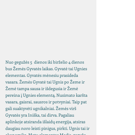
Nuo gegužės 5  dienos iki birželio 4 dienos 
bus Žemės Gyvatės laikas. Gyvatė tai Ugnies 
elementas. Gyvatės mėnesiu prasideda 
vasara. Žemės Gyvatė tai Ugnis po Žeme ir 
Žemė tampa sausa ir išdegusia ir Žemė 
pereina į Ugnies elementą. Nusimato karšta 
vasara, gaisrai, sausros ir potvyniai. Taip pat 
gali suaktyvėti ugnikalniai. Žemės virš 
Gyvatės yra Iniška, tai dirva. Pagaliau 
aplinkoje atsiranda išlaidų energija, atsiras 
daugiau noro leisti pinigus, pirkti. Ugnis tai ir 
ekonomika. Metų elementas Medis, gegužę 