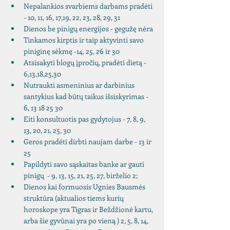
Nepalankios svarbiems darbams pradėti 
- 10, 11, 16, 17,19, 22, 23, 28, 29, 31
Dienos be pinigų energijos - gegužę nėra
Tinkamos kirptis ir taip aktyvinti savo 
piniginę sėkmę -14, 25, 26 ir 30
Atsisakyti blogų įpročių, pradėti dietą - 
6,13,18,25,30
Nutraukti asmeninius ar darbinius 
santykius kad būtų taikus išsiskyrimas - 
6, 13 18 25 30
Eiti konsultuotis pas gydytojus - 7, 8, 9, 
13, 20, 21, 25, 30
Geros pradėti dirbti naujam darbe - 13 ir 
25
Papildyti savo sąskaitas banke ar gauti 
pinigų  - 9, 13, 15, 21, 25, 27, birželio 2;
Dienos kai formuosis Ugnies Bausmės 
struktūra (aktualios tiems kurių 
horoskope yra Tigras ir Beždžionė kartu, 
arba šie gyvūnai yra po vieną ) 2, 5, 8, 14, 