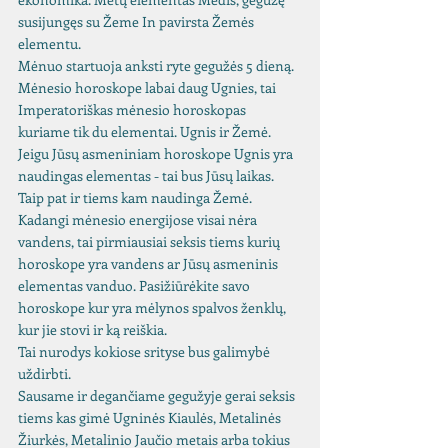
susijungęs su Žeme In pavirsta Žemės 
elementu. 
Mėnuo startuoja anksti ryte gegužės 5 dieną. 
Mėnesio horoskope labai daug Ugnies, tai 
Imperatoriškas mėnesio horoskopas 
kuriame tik du elementai. Ugnis ir Žemė. 
Jeigu Jūsų asmeniniam horoskope Ugnis yra 
naudingas elementas - tai bus Jūsų laikas. 
Taip pat ir tiems kam naudinga Žemė. 
Kadangi mėnesio energijose visai nėra 
vandens, tai pirmiausiai seksis tiems kurių 
horoskope yra vandens ar Jūsų asmeninis 
elementas vanduo. Pasižiūrėkite savo 
horoskope kur yra mėlynos spalvos ženklų, 
kur jie stovi ir ką reiškia. 
Tai nurodys kokiose srityse bus galimybė 
uždirbti. 
Sausame ir degančiame gegužyje gerai seksis 
tiems kas gimė Ugninės Kiaulės, Metalinės 
Žiurkės, Metalinio Jaučio metais arba tokius 