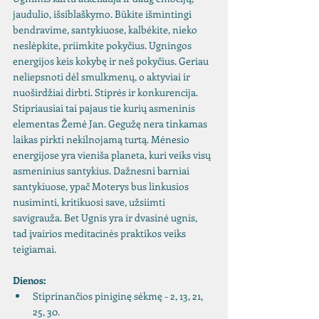
jaudulio, išsiblaškymo. Būkite išmintingi 
bendravime, santykiuose, kalbėkite, nieko 
neslėpkite, priimkite pokyčius. Ugningos 
energijos keis kokybę ir neš pokyčius. Geriau 
neliepsnoti dėl smulkmenų, o aktyviai ir 
nuoširdžiai dirbti. Stiprės ir konkurencija. 
Stipriausiai tai pajaus tie kurių asmeninis 
elementas Žemė Jan. Gegužę nera tinkamas 
laikas pirkti nekilnojamą turtą. Mėnesio 
energijose yra vieniša planeta, kuri veiks visų 
asmeninius santykius. Dažnesni barniai 
santykiuose, ypač Moterys bus linkusios 
nusiminti, kritikuosi save, užsiimti 
savigrauža. Bet Ugnis yra ir dvasinė ugnis, 
tad įvairios meditacinės praktikos veiks 
teigiamai.  
Dienos:
Stiprinančios piniginę sėkmę - 2, 13, 21, 
25, 30.