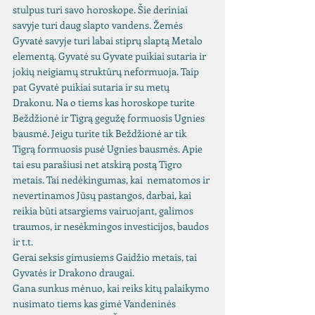
stulpus turi savo horoskope. Šie deriniai 
savyje turi daug slapto vandens. Žemės 
Gyvatė savyje turi labai stiprų slaptą Metalo 
elementą. Gyvatė su Gyvate puikiai sutaria ir 
jokių neigiamų struktūrų neformuoja. Taip 
pat Gyvatė puikiai sutaria ir su metų 
Drakonu. Na o tiems kas horoskope turite 
Beždžionė ir Tigrą gegužę formuosis Ugnies 
bausmė. Jeigu turite tik Beždžionė ar tik 
Tigrą formuosis pusė Ugnies bausmės. Apie 
tai esu parašiusi net atskirą postą Tigro 
metais. Tai nedėkingumas, kai  nematomos ir 
nevertinamos Jūsų pastangos, darbai, kai 
reikia būti atsargiems vairuojant, galimos 
traumos, ir nesėkmingos investicijos, baudos 
ir t.t.
Gerai seksis gimusiems Gaidžio metais, tai 
Gyvatės ir Drakono draugai.
Gana sunkus mėnuo, kai reiks kitų palaikymo 
nusimato tiems kas gimė Vandeninės 