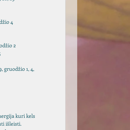
odžio 4
uodžio 2
5
9, gruodžio 1, 4, 
ergija kuri kels 
i išleisti.