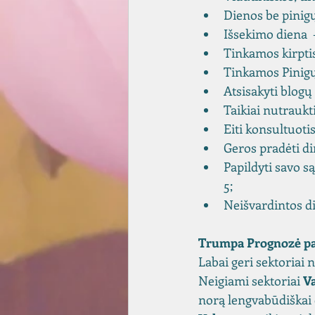
Dienos be pinigų
Išsekimo diena  
Tinkamos kirptis 
Tinkamos Pinigų k
Atsisakyti blogų 
Taikiai nutraukti
Eiti konsultuotis 
Geros pradėti di
Papildyti savo sąs
5;
Neišvardintos d
Trumpa Prognozė pa
Labai geri sektoriai
Neigiami sektoriai 
V
norą lengvabūdiškai elg