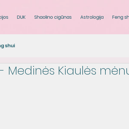
ijos
DUK
Shaolino cigūnas
Astrologija
Feng sh
g shui
s - Medinės Kiaulės mėn