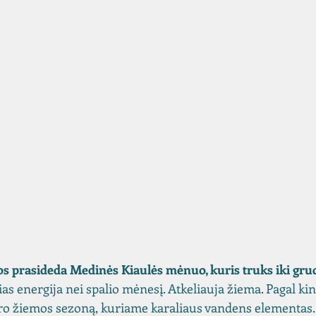
os prasideda Medinės Kiaulės mėnuo, kuris truks iki gruo
ias energija nei spalio mėnesį. Atkeliauja žiema. Pagal ki
ro žiemos sezoną, kuriame karaliaus vandens elementas.