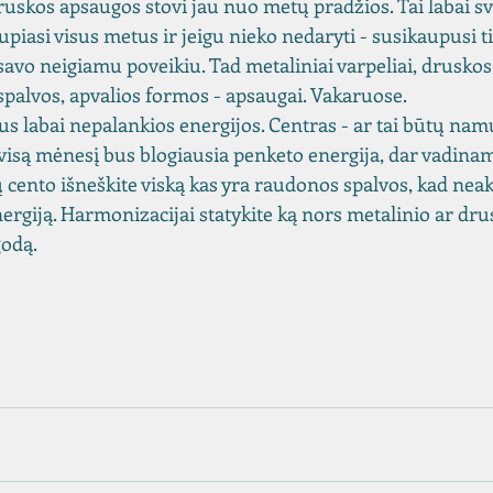
druskos apsaugos stovi jau nuo metų pradžios. Tai labai s
piasi visus metus ir jeigu nieko nedaryti - susikaupusi ti
avo neigiamu poveikiu. Tad metaliniai varpeliai, druskos 
spalvos, apvalios formos - apsaugai. Vakaruose.
us labai nepalankios energijos. Centras - ar tai būtų namų
a visą mėnesį bus blogiausia penketo energija, dar vadina
 cento išneškite viską kas yra raudonos spalvos, kad nea
rgiją. Harmonizacijai statykite ką nors metalinio ar dru
odą.