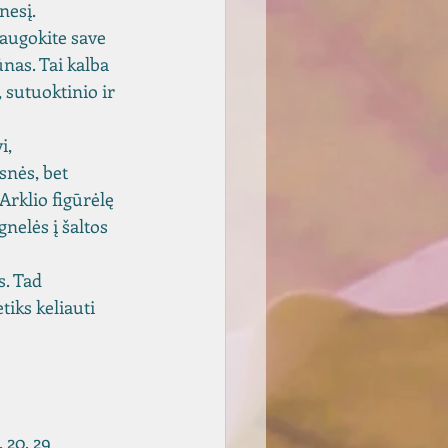
esį. 
augokite save 
nas. Tai kalba 
, sutuoktinio ir 
i, 
snės, bet 
Arklio figūrėlę 
gnelės į šaltos 
. Tad 
tiks keliauti 
 20, 29