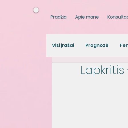
Pradžia
Apie mane
Konsultac
Visi įrašai
Prognozė
Fen
Lapkriti