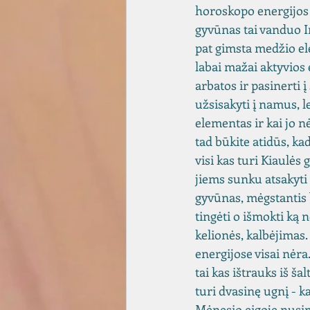
horoskopo energijos š
gyvūnas tai vanduo I
pat gimsta medžio el
labai mažai aktyvios e
arbatos ir pasinerti į
užsisakyti į namus, 
elementas ir kai jo nė
tad būkite atidūs, ka
visi kas turi Kiaulės
jiems sunku atsakyti
gyvūnas, mėgstantis 
tingėti o išmokti ką 
kelionės, kalbėjimas
energijose visai nėra
tai kas ištrauks iš ša
turi dvasinę ugnį - kai
Mėnesio eigoje nusim