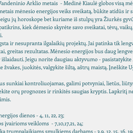
Vandeninio Arklio metais  - Medinė Kiaulė globos visą mėn
tais mėnesio energijos veiks sveikatą, būkite atidūs ir s
jeigu jų horoskope bet kuriame iš stulpų yra Žiurkės gyvū
 patikrins, kiek dėmesio skyrėte savo sveikatai, tėvų, vaikų
i.
a ir nesupranta ilgalaikių projektų. Jai patinka tik lengv
ai, greitas rezultatas. Mėnesio energijos bus daug lengve
r išlaidauti. Jeigu norite daugiau aktyvumo - pasistatykite 
e žvakes, juokitės, valgykite šiltą, aštrų maistą. Įneškite U
 sunkiai kontroliuojamas, galimi potvyniai, lietūs, liūtys
kite orų prognozes ir rinkitės saugias kryptis. Lapkritį ne
imis.
ergijos dienos - 4, 11, 22, 23;
 įvairioms veikloms  - 7,10,17,21, 24;
nka trumpalaikiams smulkiems darbams - 3,9, 12, 15, 16, 19,