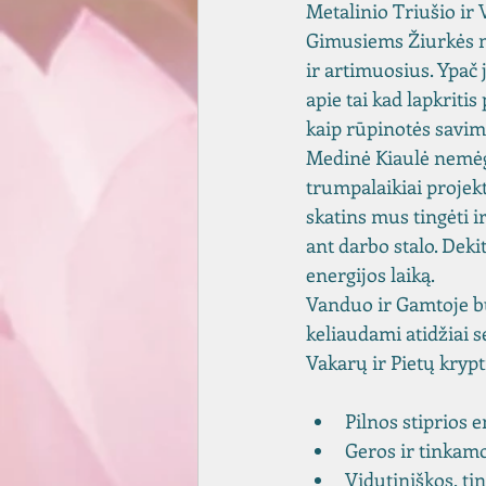
Metalinio Triušio ir 
Gimusiems Žiurkės me
ir artimuosius. Ypač 
apie tai kad lapkritis
kaip rūpinotės savim
Medinė Kiaulė nemėgst
trumpalaikiai projekt
skatins mus tingėti i
ant darbo stalo. Dekit
energijos laiką.
Vanduo ir Gamtoje bus
keliaudami atidžiai se
Vakarų ir Pietų krypt
Pilnos stiprios en
Geros ir tinkamos
Vidutiniškos, ti