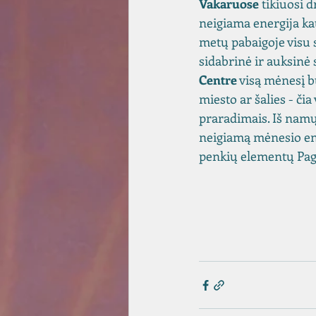
Vakaruose
 tikiuosi 
neigiama energija kau
metų pabaigoje visu s
sidabrinė ir auksinė 
Centre
 visą mėnesį b
miesto ar šalies - či
praradimais. Iš namų
neigiamą mėnesio ene
penkių elementų Pag