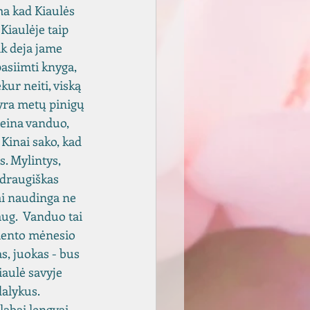
ma kad Kiaulės 
iaulėje taip 
k deja jame 
pasiimti knyga, 
kur neiti, viską 
yra metų pinigų 
teina vanduo, 
Kinai sako, kad 
. Mylintys, 
 draugiškas 
ai naudinga ne 
aug.  Vanduo tai 
mento mėnesio 
s, juokas - bus 
iaulė savyje 
dalykus. 
abai lengvai 