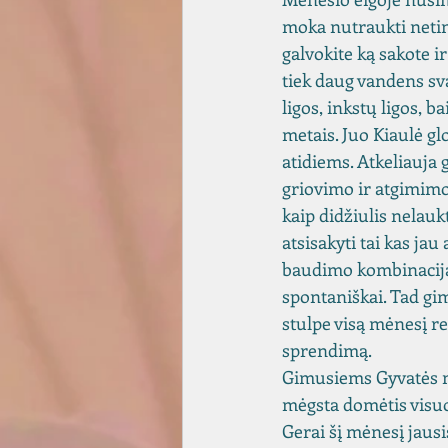
moka nutraukti netin
galvokite ką sakote i
tiek daug vandens sva
ligos, inkstų ligos, 
metais. Juo Kiaulė gl
atidiems. Atkeliauja 
griovimo ir atgimimo
kaip didžiulis nelauk
atsisakyti tai kas ja
baudimo kombinacija
spontaniškai. Tad gi
stulpe visą mėnesį rei
sprendimą. 
Gimusiems Gyvatės me
mėgsta domėtis visuo
Gerai šį mėnesį jaus