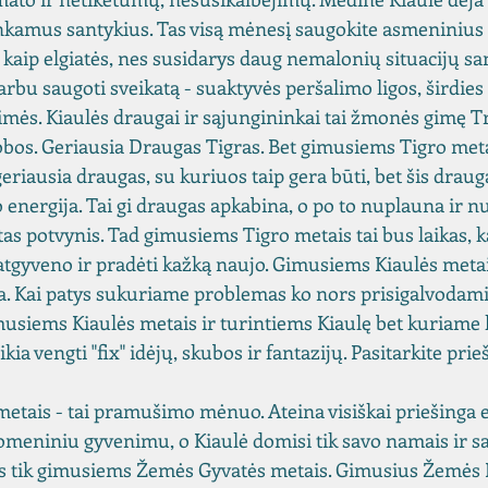
kamus santykius. Tas visą mėnesį saugokite asmeninius 
r kaip elgiatės, nes susidarys daug nemalonių situacijų sa
rbu saugoti sveikatą - suaktyvės peršalimo ligos, širdies
baimės. Kiaulės draugai ir sąjungininkai tai žmonės gimę T
obos. Geriausia Draugas Tigras. Bet gimusiems Tigro metai
geriausia draugas, su kuriuos taip gera būti, bet šis draug
 energija. Tai gi draugas apkabina, o po to nuplauna ir n
tas potvynis. Tad gimusiems Tigro metais tai bus laikas, ka
u atgyveno ir pradėti kažką naujo. Gimusiems Kiaulės metai
. Kai patys sukuriame problemas ko nors prisigalvodami
musiems Kiaulės metais ir turintiems Kiaulę bet kuriame
kia vengti "fix" idėjų, skubos ir fantazijų. Pasitarkite pri
tais - tai pramušimo mėnuo. Ateina visiškai priešinga e
meniniu gyvenimu, o Kiaulė domisi tik savo namais ir sa
is tik gimusiems Žemės Gyvatės metais. Gimusius Žemės K