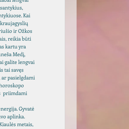
santykius, 
ntykiuose. Kai 
 kraujagyslių 
riušio ir Ožkos 
s, reikia būti 
as kartu yra 
uneša Medį, 
i galite lengvai 
s tai savęs 
 ar pasielgdami 
 horoskopo 
eš  priimdami 
nergija. Gyvatė 
vo aplinka. 
iaulės metais, 