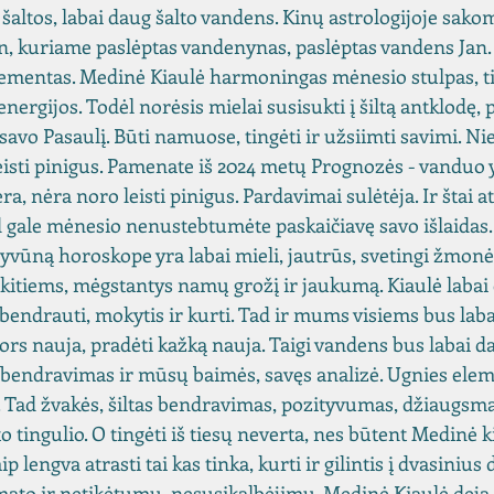
altos, labai daug šalto vandens. Kinų astrologijoje sako
n, kuriame paslėptas vandenynas, paslėptas vandens Jan. K
ementas. Medinė Kiaulė harmoningas mėnesio stulpas, ti
nergijos. Todėl norėsis mielai susisukti į šiltą antklodę, 
 savo Pasaulį. Būti namuose, tingėti ir užsiimti savimi. Nie
leisti pinigus. Pamenate iš 2024 metų Prognozės - vanduo 
ra, nėra noro leisti pinigus. Pardavimai sulėtėja. Ir štai a
d gale mėnesio nenustebtumėte paskaičiavę savo išlaidas. 
 gyvūną horoskope yra labai mieli, jautrūs, svetingi žmonės
 kitiems, mėgstantys namų grožį ir jaukumą. Kiaulė labai
bendrauti, mokytis ir kurti. Tad ir mums visiems bus lab
nors nauja, pradėti kažką nauja. Taigi vandens bus labai d
. bendravimas ir mūsų baimės, savęs analizė. Ugnies ele
. Tad žvakės, šiltas bendravimas, pozityvumas, džiaugsma
lto tingulio. O tingėti iš tiesų neverta, nes būtent Medinė k
p lengva atrasti tai kas tinka, kurti ir gilintis į dvasinius 
ato ir netikėtumų, nesusikalbėjimų. Medinė Kiaulė deja l