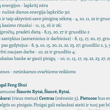
 energijos - lapkritį nėra
- nulinė dienos energija lapkričio 30;
ir taip aktyvinti savo piniginę sėkmę - 4, 10, 11, 22 ir gru
asimo ritualui - 11, 15, 16 ir 26;
įpročių, pradėti dietą - 8,15, 20, 27 ir gruodžio 2
 santykius (asmeninius ir darbinius) - 8, 15, 17, 20, 27, gr
pas gydytojus - 8, 9, 10, 15, 20, 21, 22, 23, 27; gruodžio 2, 3, 
rbti naujam darbe - 10, 22 ir gruodžio 4;
kaitas banke ar gauti pinigų  - 10, 11, 15, 17, 19, 22, 23, 27, 2
ienos - netinkamos svarbioms veikloms
gal Feng Shui
 namuose 
Šiaurės Rytai, Šiaurė, Rytai.
akara
i (visus metus) 
Centras
 (mėnesio 5), 
Pietuose
 bus en
tis su pinigais. Pinigai gali nelauktai ateiti ir tuoj pat būt