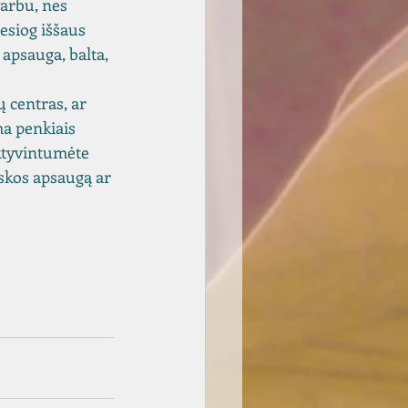
varbu, nes 
esiog iššaus 
apsauga, balta, 
 centras, ar 
ma penkiais 
ktyvintumėte 
skos apsaugą ar 