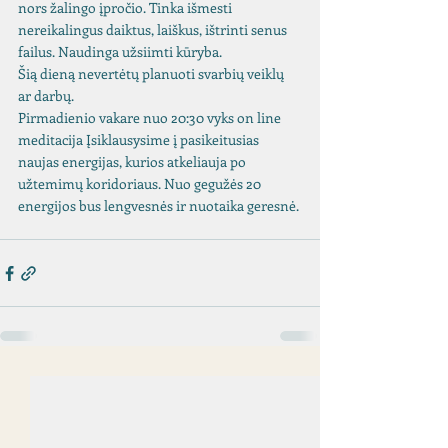
nors žalingo įpročio. Tinka išmesti 
nereikalingus daiktus, laiškus, ištrinti senus 
failus. Naudinga užsiimti kūryba.
Šią dieną nevertėtų planuoti svarbių veiklų 
ar darbų. 
Pirmadienio vakare nuo 20:30 vyks on line 
meditacija Įsiklausysime į pasikeitusias 
naujas energijas, kurios atkeliauja po 
užtemimų koridoriaus. Nuo gegužės 20 
energijos bus lengvesnės ir nuotaika geresnė.