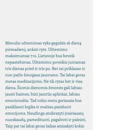
Mėnulio užtemimas vyks gegužės 16 dieną 
pirmadienį, anksti ryte. Užtemimo 
maksimumas 7:11. Lietuvoje bus beveik 
nepastebimas. Užtemimo poveikis juntamas 
tris dienas prieš ir tris po. Bet tai priklauso ir 
nuo pačio žmogaus jautrumo. Tai labai geras 
metas meditacijoms. Ne tik rytas bet ir visa 
diena. Šiomis dienomis žmonės gali labiau 
jausti baimes, būti jautrūs aplinkai, labiau 
emocionalūs. Tad tokiu metu geriausia bus 
pasikliauti logika ir mažiau pasiduoti 
emocijoms. Naudinga atsikratyti įvairiausių 
nuoskaudų, pamedituoti, pagalvoti ir paleisti. 
Taip pat tai labai geras laikas atsisakyti kokio 