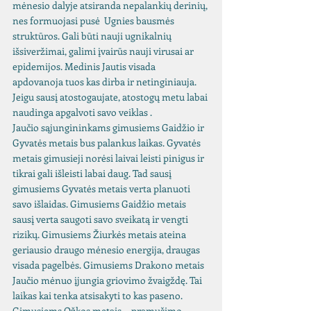
mėnesio dalyje atsiranda nepalankių derinių, 
nes formuojasi pusė  Ugnies bausmės 
struktūros. Gali būti nauji ugnikalnių 
išsiveržimai, galimi įvairūs nauji virusai ar 
epidemijos. Medinis Jautis visada 
apdovanoja tuos kas dirba ir netinginiauja. 
Jeigu sausį atostogaujate, atostogų metu labai 
naudinga apgalvoti savo veiklas . 
Jaučio sąjungininkams gimusiems Gaidžio ir 
Gyvatės metais bus palankus laikas. Gyvatės 
metais gimusieji norėsi laivai leisti pinigus ir 
tikrai gali išleisti labai daug. Tad sausį 
gimusiems Gyvatės metais verta planuoti 
savo išlaidas. Gimusiems Gaidžio metais 
sausį verta saugoti savo sveikatą ir vengti 
rizikų. Gimusiems Žiurkės metais ateina 
geriausio draugo mėnesio energija, draugas 
visada pagelbės. Gimusiems Drakono metais 
Jaučio mėnuo įjungia griovimo žvaigždę. Tai 
laikas kai tenka atsisakyti to kas paseno. 
Gimusiems Ožkos metais -  pramušimo 