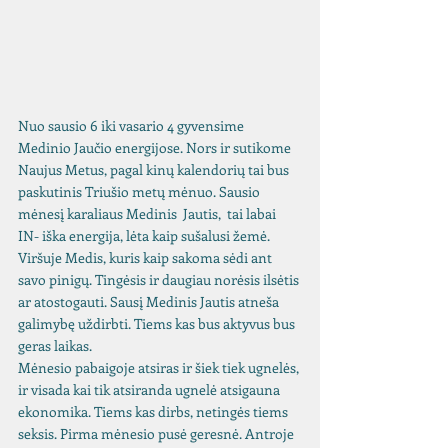
Nuo sausio 6 iki vasario 4 gyvensime 
Medinio Jaučio energijose. Nors ir sutikome 
Naujus Metus, pagal kinų kalendorių tai bus 
paskutinis Triušio metų mėnuo. Sausio 
mėnesį karaliaus Medinis  Jautis,  tai labai 
IN- iška energija, lėta kaip sušalusi žemė. 
Viršuje Medis, kuris kaip sakoma sėdi ant 
savo pinigų. Tingėsis ir daugiau norėsis ilsėtis 
ar atostogauti. Sausį Medinis Jautis atneša 
galimybę uždirbti. Tiems kas bus aktyvus bus 
geras laikas.
Mėnesio pabaigoje atsiras ir šiek tiek ugnelės, 
ir visada kai tik atsiranda ugnelė atsigauna 
ekonomika. Tiems kas dirbs, netingės tiems 
seksis. Pirma mėnesio pusė geresnė. Antroje 