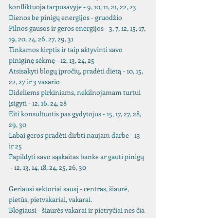
konfliktuoja tarpusavyje - 9, 10, 11, 21, 22, 23
Dienos be pinigų energijos - gruodžio 
Pilnos gausos ir geros energijos - 3, 7, 12, 15, 17, 
19, 20, 24, 26, 27, 29, 31
Tinkamos kirptis ir taip aktyvinti savo 
piniginę sėkmę - 12, 13, 24, 25
Atsisakyti blogų įpročių, pradėti dietą - 10, 15, 
22, 27 ir 3 vasario
Dideliems pirkiniams, nekilnojamam turtui 
įsigyti - 12, 16, 24, 28
Eiti konsultuotis pas gydytojus - 15, 17, 27, 28, 
29, 30
Labai geros pradėti dirbti naujam darbe - 13 
ir 25
Papildyti savo sąskaitas banke ar gauti pinigų 
 - 12, 13, 14, 18, 24, 25, 26, 30
Geriausi sektoriai sausį - centras, šiaurė, 
pietūs, pietvakariai, vakarai.
Blogiausi - šiaurės vakarai ir pietryčiai nes čia 