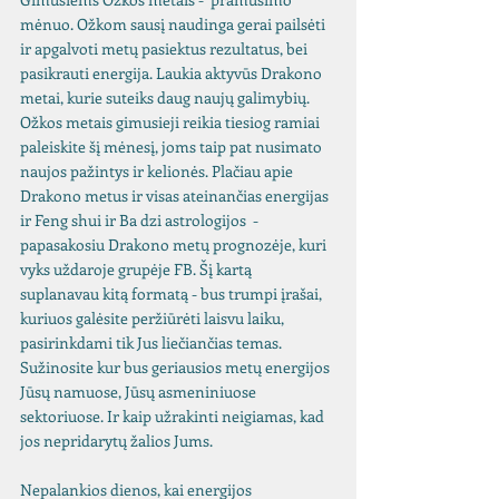
mėnuo. Ožkom sausį naudinga gerai pailsėti 
ir apgalvoti metų pasiektus rezultatus, bei 
pasikrauti energija. Laukia aktyvūs Drakono 
metai, kurie suteiks daug naujų galimybių. 
Ožkos metais gimusieji reikia tiesiog ramiai 
paleiskite šį mėnesį, joms taip pat nusimato 
naujos pažintys ir kelionės. Plačiau apie 
Drakono metus ir visas ateinančias energijas 
ir Feng shui ir Ba dzi astrologijos  - 
papasakosiu Drakono metų prognozėje, kuri 
vyks uždaroje grupėje FB. Šį kartą 
suplanavau kitą formatą - bus trumpi įrašai, 
kuriuos galėsite peržiūrėti laisvu laiku, 
pasirinkdami tik Jus liečiančias temas. 
Sužinosite kur bus geriausios metų energijos 
Jūsų namuose, Jūsų asmeniniuose 
sektoriuose. Ir kaip užrakinti neigiamas, kad 
jos nepridarytų žalios Jums.
Nepalankios dienos, kai energijos 