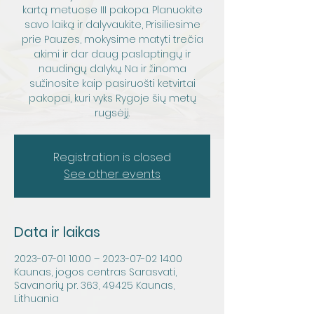
kartą metuose III pakopa. Planuokite
savo laiką ir dalyvaukite, Prisiliesime
prie Pauzes, mokysime matyti trečia
akimi ir dar daug paslaptingų ir
naudingų dalykų. Na ir žinoma
sužinosite kaip pasiruošti ketvirtai
pakopai, kuri vyks Rygoje šių metų
rugsėjį.
Registration is closed
See other events
Data ir laikas
2023-07-01 10:00 – 2023-07-02 14:00
Kaunas, jogos centras Sarasvati,
Savanorių pr. 363, 49425 Kaunas,
Lithuania