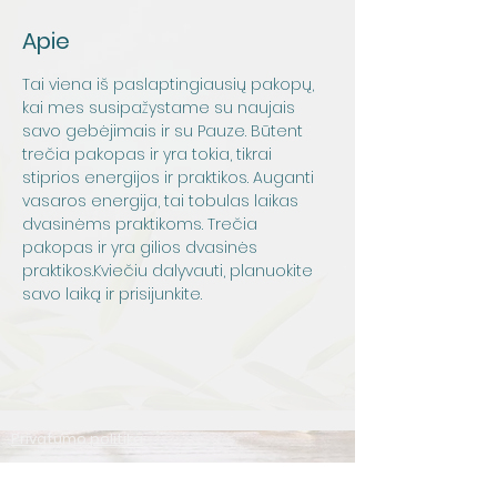
Apie
Tai viena iš paslaptingiausių pakopų, 
kai mes susipažystame su naujais 
savo gebėjimais ir su Pauze. Būtent 
trečia pakopas ir yra tokia, tikrai 
stiprios energijos ir praktikos. Auganti 
vasaros energija, tai tobulas laikas 
dvasinėms praktikoms. Trečia 
pakopas ir yra gilios dvasinės 
praktikos.Kviečiu dalyvauti, planuokite 
savo laiką ir prisijunkite.
Privatumo politika
Svetainės taisyklės